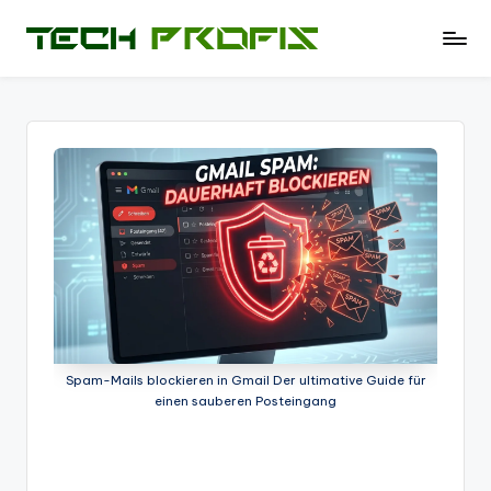
Skip
T
News
to
und
e
content
Tests
c
zu
PCs
h
-
P
Hardware
r
-
Software
of
-
i
Tipps
-
s
Test
Spam-Mails blockieren in Gmail Der ultimative Guide für
-
einen sauberen Posteingang
Berichte
und
mehr.