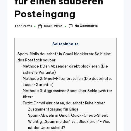
für einen sauberen
Posteingang
No Comments
TechProfis
Juni 8, 2026
Posted
by
Seiteninhalte
Spam-Mails dauerhaft in Gmail blockieren: So bleibt
das Postfach sauber
Methode 1: Den Absender direkt blockieren (Die
schnelle Variante)
Methode 2: Gmail-Filter erstellen (Die dauerhafte
Lösch-Garantie)
Methode 3: Aggressiven Spam über Schlagwörter
filtern
Fazit: Einmal einrichten, dauerhaft Ruhe haben
Zusammenfassung für Eilige
Spam-Abwehr in Gmail: Quick-Cheat-Sheet
Wichtig: „Spam melden“ vs. „Blockieren“ – Was
ist der Unterschied?