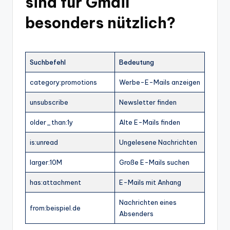
sind für Gmail
besonders nützlich?
Suchbefehl
Bedeutung
category:promotions
Werbe-E-Mails anzeigen
unsubscribe
Newsletter finden
older_than:1y
Alte E-Mails finden
is:unread
Ungelesene Nachrichten
larger:10M
Große E-Mails suchen
has:attachment
E-Mails mit Anhang
Nachrichten eines
from:beispiel.de
Absenders