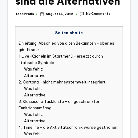
sind die Alternativen
No Comments
TechProfis
August 14, 2025
Posted
by
Seiteninhalte
Einleitung: Abschied von alten Bekannten – aber es
gibt Ersatz
1. Live-Kacheln im Startmenü – ersetzt durch
statische Symbole
Was fehlt:
Alternative:
2. Cortana – nicht mehr systemweit integriert
Was fehlt:
Alternative:
3. Klassische Taskleiste – eingeschränkter
Funktionsumfang
Was fehlt:
Alternative:
4. Timeline – die Aktivitätschronik wurde gestrichen
Was fehlt: