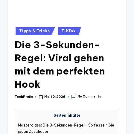
Posted
Tipps & Tricks
TikTok
in
Die 3-Sekunden-
Regel: Viral gehen
mit dem perfekten
Hook
No Comments
TechProfis
Mai 10, 2026
Posted
by
Seiteninhalte
Masterclass: Die 3-Sekunden-Regel – So fesseln Sie
jeden Zuschauer