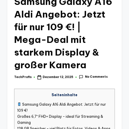
Samsung Galaxy A16
Aldi Angebot: Jetzt
für nur 109 €! |
Mega-Deal mit
starkem Display &
großer Kamera
No Comments
TechProfis
Dezember 12, 2025
Posted
by
Seiteninhalte
Samsung Galaxy A16 Aldi Angebot: Jetzt für nur
109 €!
Großes 6,7″ FHD+ Display – ideal für Streaming &
Gaming
128 GB Speicher – viel Platz für Fotos, Videos & Apps