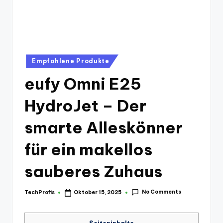
Posted
Empfohlene Produkte
in
eufy Omni E25
HydroJet – Der
smarte Alleskönner
für ein makellos
sauberes Zuhaus
No Comments
TechProfis
Oktober 15, 2025
Posted
by