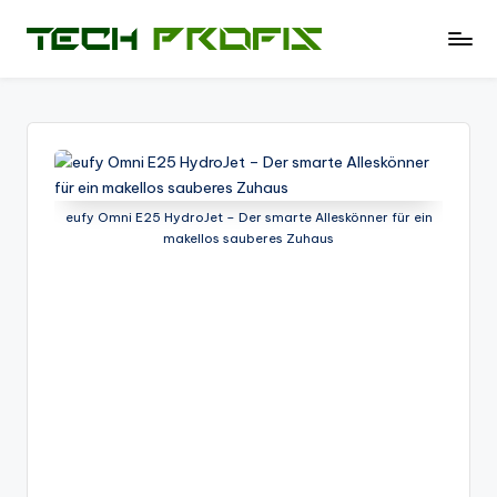
Skip
T
News
to
und
e
content
Tests
c
zu
PCs
h
-
P
Hardware
eufy Omni E25 HydroJet – Der smarte Alleskönner für ein
makellos sauberes Zuhaus
r
-
Software
of
-
i
Tipps
-
s
Test
-
Berichte
und
mehr.