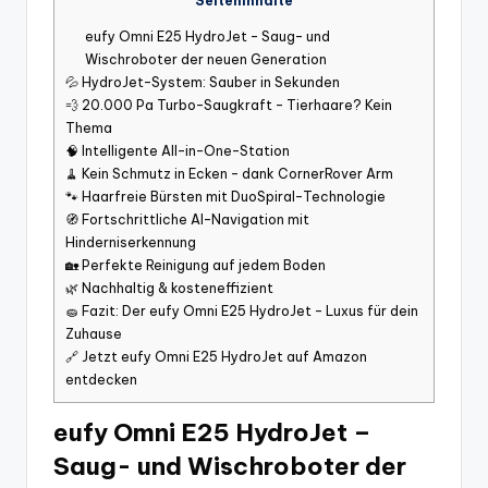
Seiteninhalte
eufy Omni E25 HydroJet – Saug- und
Wischroboter der neuen Generation
💦 HydroJet-System: Sauber in Sekunden
💨 20.000 Pa Turbo-Saugkraft – Tierhaare? Kein
Thema
🧠 Intelligente All-in-One-Station
🧹 Kein Schmutz in Ecken – dank CornerRover Arm
🐾 Haarfreie Bürsten mit DuoSpiral-Technologie
🧭 Fortschrittliche AI-Navigation mit
Hinderniserkennung
🏡 Perfekte Reinigung auf jedem Boden
🌿 Nachhaltig & kosteneffizient
🧽 Fazit: Der eufy Omni E25 HydroJet – Luxus für dein
Zuhause
🔗 Jetzt eufy Omni E25 HydroJet auf Amazon
entdecken
eufy Omni E25 HydroJet –
Saug- und Wischroboter der