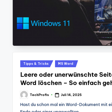
Posted
Tipps & Tricks
MS Word
in
Leere oder unerwünschte Seite
Word löschen – So einfach geh
Juli 14, 2025
TechProfis
Posted
by
Hast du schon mal ein Word-Dokument mit ei
Ende oder einer ungewollten…