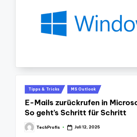
Posted
Tipps & Tricks
MS Outlook
in
E-Mails zurückrufen in Micros
So geht’s Schritt für Schritt
Juli 12, 2025
TechProfis
Posted
by