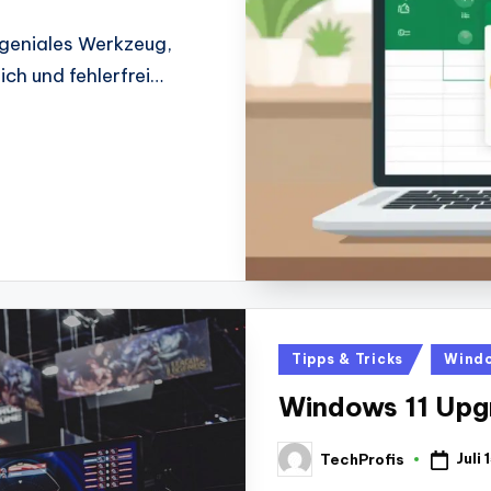
 geniales Werkzeug,
ich und fehlerfrei…
Posted
Tipps & Tricks
Windo
in
Windows 11 Upgr
Juli
TechProfis
Posted
by