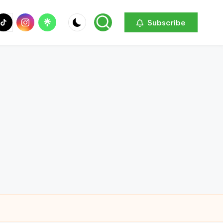
be
ik
Instagram
Linktree
Subscribe
ok