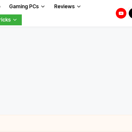
e
Gaming PCs
Reviews
Youtu
T
T
ricks