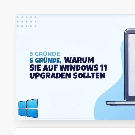
-
Berichte
und
mehr.