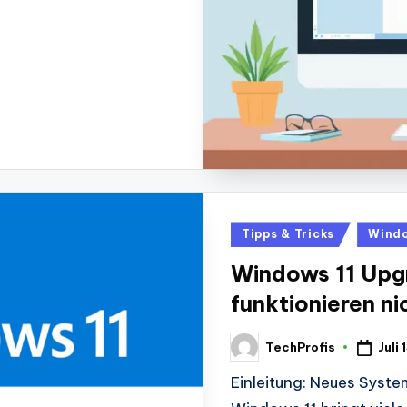
Posted
Tipps & Tricks
Windo
in
Windows 11 Upg
funktionieren n
Juli
TechProfis
Posted
by
Einleitung: Neues Syst