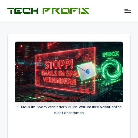
Skip
T
News
to
und
e
content
Tests
c
zu
PCs
h
-
P
Hardware
r
-
Software
of
-
i
Tipps
-
s
Test
E-Mails im Spam verhindern 2026 Warum Ihre Nachrichten
-
nicht ankommen
Berichte
und
mehr.