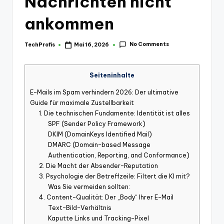
Nachrichten nicht
ankommen
No Comments
TechProfis
Mai 16, 2026
Posted
by
Seiteninhalte
E-Mails im Spam verhindern 2026: Der ultimative
Guide für maximale Zustellbarkeit
1. Die technischen Fundamente: Identität ist alles
SPF (Sender Policy Framework)
DKIM (DomainKeys Identified Mail)
DMARC (Domain-based Message
Authentication, Reporting, and Conformance)
2. Die Macht der Absender-Reputation
3. Psychologie der Betreffzeile: Filtert die KI mit?
Was Sie vermeiden sollten:
4. Content-Qualität: Der „Body“ Ihrer E-Mail
Text-Bild-Verhältnis
Kaputte Links und Tracking-Pixel