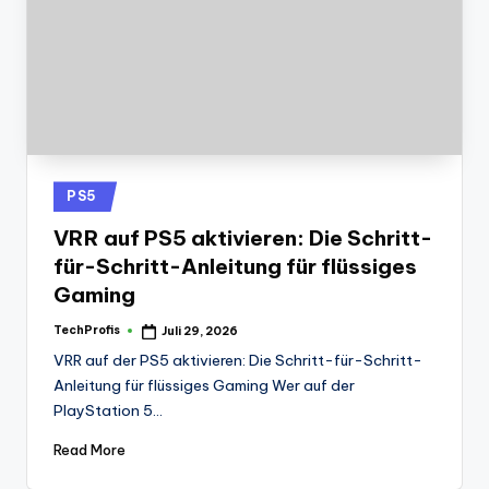
Posted
PS5
in
VRR auf PS5 aktivieren: Die Schritt-
für-Schritt-Anleitung für flüssiges
Gaming
TechProfis
Juli 29, 2026
Posted
by
VRR auf der PS5 aktivieren: Die Schritt-für-Schritt-
Anleitung für flüssiges Gaming Wer auf der
PlayStation 5…
Read More