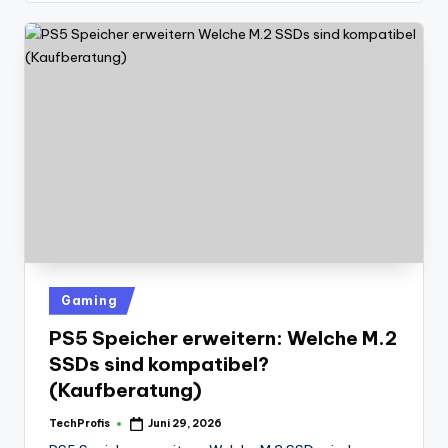
Posted
Gaming
in
PS5 Speicher erweitern: Welche M.2
SSDs sind kompatibel?
(Kaufberatung)
TechProfis
Juni 29, 2026
Posted
by