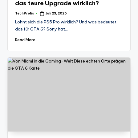
das teure Upgrade wirklich?
TechProfis
Juli 23, 2026
Posted
by
Lohnt sich die PS5 Pro wirklich? Und was bedeutet
das für GTA 6? Sony hat…
Read More