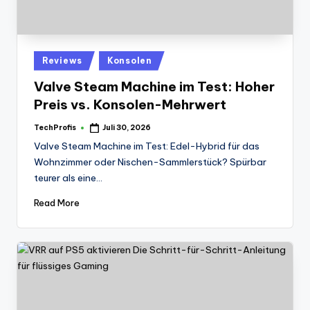
Posted
Reviews
Konsolen
in
Valve Steam Machine im Test: Hoher
Preis vs. Konsolen-Mehrwert
TechProfis
Juli 30, 2026
Posted
by
Valve Steam Machine im Test: Edel-Hybrid für das
Wohnzimmer oder Nischen-Sammlerstück? Spürbar
teurer als eine…
Read More