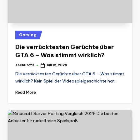
Posted
Gaming
in
Die verrücktesten Gerüchte über
GTA 6 – Was stimmt wirklich?
TechProfis
Juli 15, 2026
Posted
by
Die verrücktesten Gerüchte über GTA 6 – Was stimmt
wirklich? Kein Spiel der Videospielgeschichte hat…
Read More