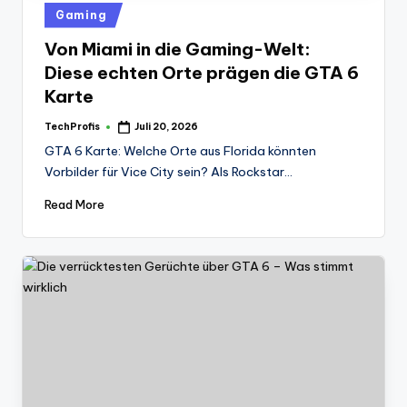
Posted
Gaming
in
Von Miami in die Gaming-Welt:
Diese echten Orte prägen die GTA 6
Karte
TechProfis
Juli 20, 2026
Posted
by
GTA 6 Karte: Welche Orte aus Florida könnten
Vorbilder für Vice City sein? Als Rockstar…
Read More