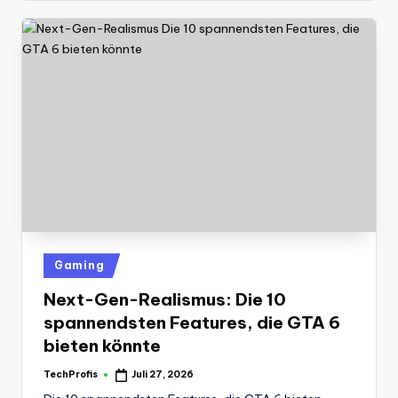
Posted
Gaming
in
Next-Gen-Realismus: Die 10
spannendsten Features, die GTA 6
bieten könnte
TechProfis
Juli 27, 2026
Posted
by