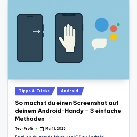
Posted
Tipps & Tricks
Android
in
So machst du einen Screenshot auf
deinem Android-Handy – 3 einfache
Methoden
TechProfis
Mai 11, 2025
Posted
by
Egal, ob du gerade frisch von iOS zu Android