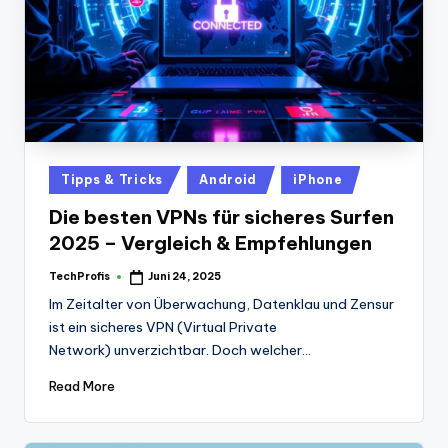
Posted
Tipps & Tricks
Android
iPhone
in
Die besten VPNs für sicheres Surfen
2025 – Vergleich & Empfehlungen
TechProfis
Juni 24, 2025
Posted
by
Im Zeitalter von Überwachung, Datenklau und Zensur
ist ein sicheres VPN (Virtual Private
Network) unverzichtbar. Doch welcher…
Read More