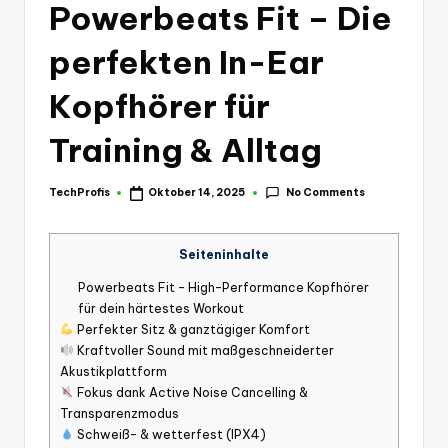
Powerbeats Fit – Die
perfekten In-Ear
Kopfhörer für
Training & Alltag
No Comments
TechProfis
Oktober 14, 2025
Posted
by
Seiteninhalte
Powerbeats Fit – High-Performance Kopfhörer
für dein härtestes Workout
Perfekter Sitz & ganztägiger Komfort
Kraftvoller Sound mit maßgeschneiderter
Akustikplattform
Fokus dank Active Noise Cancelling &
Transparenzmodus
Schweiß- & wetterfest (IPX4)